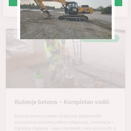
PREVIOUS
NEXT
O radnim mašinama
Bušenje betona prilagođeno Vašim potrebama
BUŠENJE BETONA
Bušenje betona – Kompletan vodič
Bušenje betona je jedan od ključnih građevinskih
procesa koji se koristi prilikom adaptacija, renoviranja i
izgradnje objekata – kako stambenih, tako i poslovnih. U