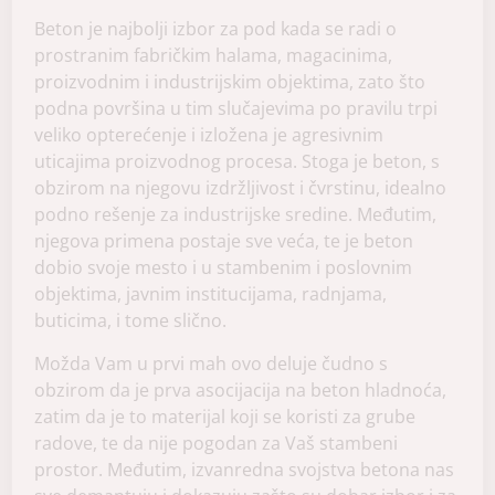
Beton je najbolji izbor za pod kada se radi o
prostranim fabričkim halama, magacinima,
proizvodnim i industrijskim objektima, zato što
podna površina u tim slučajevima po pravilu trpi
veliko opterećenje i izložena je agresivnim
uticajima proizvodnog procesa. Stoga je beton, s
obzirom na njegovu izdržljivost i čvrstinu, idealno
podno rešenje za industrijske sredine. Međutim,
njegova primena postaje sve veća, te je beton
dobio svoje mesto i u stambenim i poslovnim
objektima, javnim institucijama, radnjama,
buticima, i tome slično.
Možda Vam u prvi mah ovo deluje čudno s
obzirom da je prva asocijacija na beton hladnoća,
zatim da je to materijal koji se koristi za grube
radove, te da nije pogodan za Vaš stambeni
prostor. Međutim, izvanredna svojstva betona nas