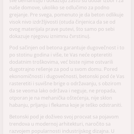
sve demantuju i dokazuju zašto su dobar izbor i za
naše domove, ukoliko se odlučimo za podno
grejanje. Pre svega, pomenuto je da beton odlikuje
visok nivo izdržljivosti (otuda činjenica da se od
ovog materijala prave putevi, što samo po sebi
dokazuje njegovu iznimnu čvrstinu).
Pod sačinjen od betona garantuje dugovečnost i to
po stotinu godina i više, te Vas neće opteretiti
dodatnim troškovima, već biste njime ostvarili
dugotrajno rešenje za pod u svom domu. Pored
ekonomičnosti i dugovečnosti, betonski pod će Vas
rasteretiti i suvišne brige o održavanju, s obzirom
da se veoma lako održava i neguje, ne propada,
otporan je na mehanička oštećenja, nije sklon
habanju, prljanju i flekama koje je teško odstraniti.
Betonski pod je doživeo svoj procvat sa pojavom
trendova u modernoj arhitekturi, naročito sa
razvojem popularnosti industrijskog dizajna. U