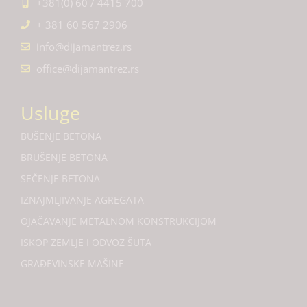
+381(0) 60 / 4415 700
+ 381 60 567 2906
info@dijamantrez.rs
office@dijamantrez.rs
Usluge
BUŠENJE BETONA
BRUŠENJE BETONA
SEČENJE BETONA
IZNAJMLJIVANJE AGREGATA
OJAČAVANJE METALNOM KONSTRUKCIJOM
ISKOP ZEMLJE I ODVOZ ŠUTA
GRAĐEVINSKE MAŠINE