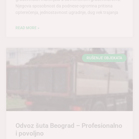
Njegova sposobnost da podnese ogromna pritisna
opterećenja, jednostavnost ugradnje, dug vek trajanja
READ MORE »
RUŠENJE OBJEKATA
Odvoz šuta Beograd – Profesionalno
i povoljno