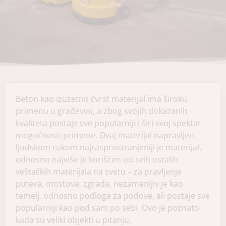
Beton kao izuzetno čvrst materijal ima široku
primenu u građevini, a zbog svojih dokazanih
kvaliteta postaje sve popularniji i širi svoj spektar
mogućnosti primene. Ovaj materijal napravljen
ljudskom rukom najrasprostranjeniji je materijal,
odnosno najviše je korišćen od svih ostalih
veštačkih materijala na svetu – za pravljenje
puteva, mostova, zgrada, nezamenljiv je kao
temelj, odnosno podloga za podove, ali postaje sve
popularniji kao pod sam po sebi. Ovo je poznato
kada su veliki objekti u pitanju.