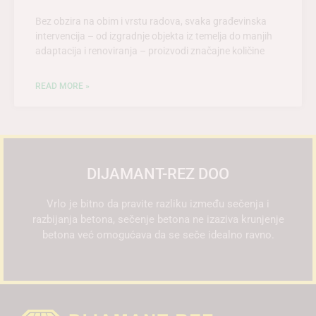
Bez obzira na obim i vrstu radova, svaka građevinska
intervencija – od izgradnje objekta iz temelja do manjih
adaptacija i renoviranja – proizvodi značajne količine
READ MORE »
DIJAMANT-REZ DOO
Vrlo je bitno da pravite razliku između sečenja i
razbijanja betona, sečenje betona ne izaziva krunjenje
betona već omogućava da se seče idealno ravno.