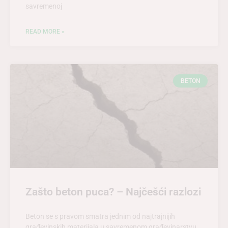
savremenoj
READ MORE »
BETON
Zašto beton puca? – Najčešći razlozi
Beton se s pravom smatra jednim od najtrajnijih
građevinskih materijala u savremenom građevinarstvu.