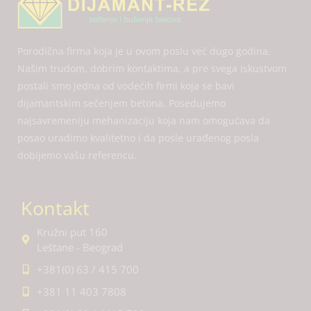
Porodična firma koja je u ovom poslu već dugo godina.
Našim trudom, dobrim kontaktima, a pre svega iskustvom
postali smo jedna od vodećih firmi koja se bavi
dijamantskim sečenjem betona. Posedujemo
najsavremeniju mehanizaciju koja nam omogućava da
posao uradimo kvalitetno i da posle urađenog posla
dobijemo vašu referencu.
Kontakt
Kružni put 160
Leštane - Beograd
+381(0) 63 / 415 700
+381 11 403 7808