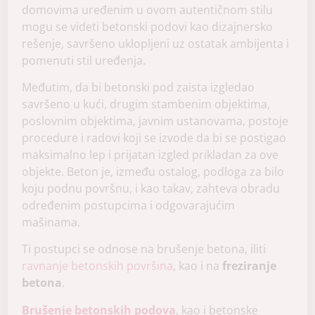
domovima uređenim u ovom autentičnom stilu
mogu se videti betonski podovi kao dizajnersko
rešenje, savršeno uklopljeni uz ostatak ambijenta i
pomenuti stil uređenja.
Međutim, da bi betonski pod zaista izgledao
savršeno u kući, drugim stambenim objektima,
poslovnim objektima, javnim ustanovama, postoje
procedure i radovi koji se izvode da bi se postigao
maksimalno lep i prijatan izgled prikladan za ove
objekte. Beton je, između ostalog, podloga za bilo
koju podnu površnu, i kao takav, zahteva obradu
određenim postupcima i odgovarajućim
mašinama.
Ti postupci se odnose na brušenje betona, iliti
ravnanje betonskih površina
, kao i na
freziranje
betona
.
Brušenje betonskih podova
, kao i betonske