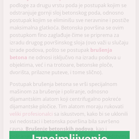
podloge za drugu vrstu poda je postupak kojim se
odstranjuje gornji sloj betonskog poda, odnosno
postupak kojim se eliminišu sve neravnine i postiže
maksimalna glatkoća. Betonska površina se ovim
postupkom fino zaglađuje čime se priprema za
izradu drugog površinskog sloja (ovo važi u slučaju
izrade podova, pošto se postupak
brušenja
betona
ne odnosi isključivo na izradu podova u
objektima, već i na trotoare, betonske ploče,
dvorišta, prilazne puteve, i tome slično).
Postupak brušenja betona se vrši specijalnom
mašinom za brušenje i poliranje, odnosno
dijamantskim alatom koji centrifugalno pokreće
dijamantske pločice. Tim alatom moraju rukovati
veliki profesionalci
sa iskustvom, kako bi se uklonili
svi nedostaci i betonska površina bila savršeno
ravna.
Brušenje betonskih podova
, kao i
poliranje, a uz to i premazivanje raznim sredstvima