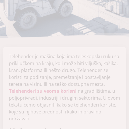
Telehender je mašina koja ima teleskopsku ruku sa
priključkom na kraju, koji može biti viljuška, kašika,
kran, platforma ili nešto drugo. Telehender se
koristi za podizanje, premeštanje i postavljanje
tereta na visinu ili na teško dostupna mesta.
Telehenderi su veoma korisni
na gradilištima, u
poljoprivredi, industriji i drugim sektorima. U ovom
tekstu ćemo objasniti kako se telehenderi koriste,
koje su njihove prednosti i kako ih pravilno
održavati.