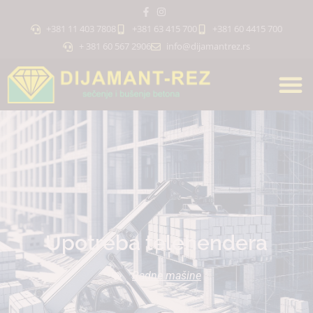
+381 11 403 7808
+381 63 415 700
+381 60 4415 700
+ 381 60 567 2906
info@dijamantrez.rs
Upotreba telehendera
Radne mašine