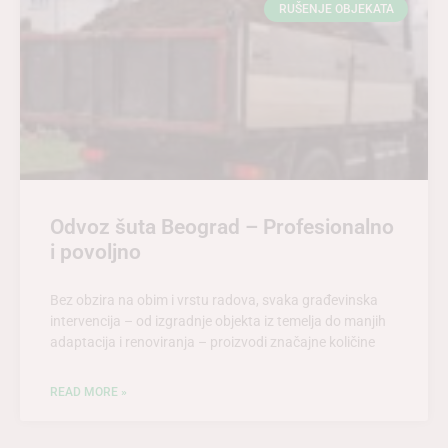
RUŠENJE OBJEKATA
Odvoz šuta Beograd – Profesionalno
i povoljno
Bez obzira na obim i vrstu radova, svaka građevinska
intervencija – od izgradnje objekta iz temelja do manjih
adaptacija i renoviranja – proizvodi značajne količine
READ MORE »