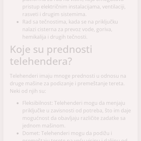
pristup električnim instalacijama, ventilaciji,
rasveti i drugim sistemima.
Rad sa tečnostima, kada se na priključku
nalazi cisterna za prevoz vode, goriva,
hemikalija i drugih tečnosti.
Koje su prednosti
telehendera?
Telehenderi imaju mnoge prednosti u odnosu na
druge mašine za podizanje i premeštanje tereta.
Neki od njih su:
Fleksibilnost: Telehenderi mogu da menjaju
priključke u zavisnosti od potreba, što im daje
mogućnost da obavljaju različite zadatke sa
jednom mašinom.
Domet: Telehenderi mogu da podižu i
premeštaju terete na veću visinu i daljinu od