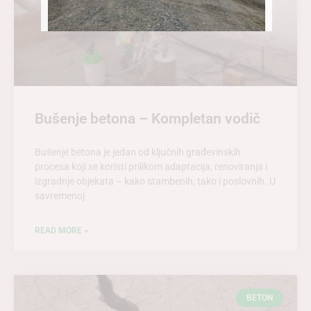
Bušenje betona – Kompletan vodič
Bušenje betona je jedan od ključnih građevinskih
procesa koji se koristi prilikom adaptacija, renoviranja i
izgradnje objekata – kako stambenih, tako i poslovnih. U
savremenoj
READ MORE »
BETON