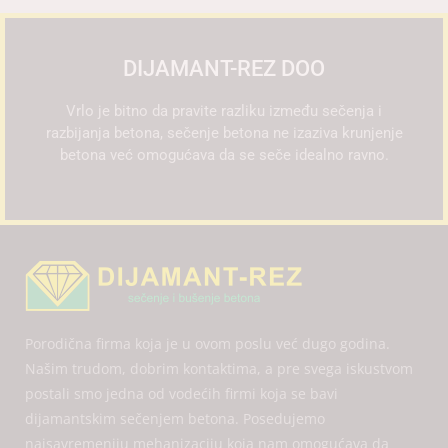
DIJAMANT-REZ DOO
Vrlo je bitno da pravite razliku između sečenja i
razbijanja betona, sečenje betona ne izaziva krunjenje
betona već omogućava da se seče idealno ravno.
Porodična firma koja je u ovom poslu već dugo godina.
Našim trudom, dobrim kontaktima, a pre svega iskustvom
postali smo jedna od vodećih firmi koja se bavi
dijamantskim sečenjem betona. Posedujemo
najsavremeniju mehanizaciju koja nam omogućava da