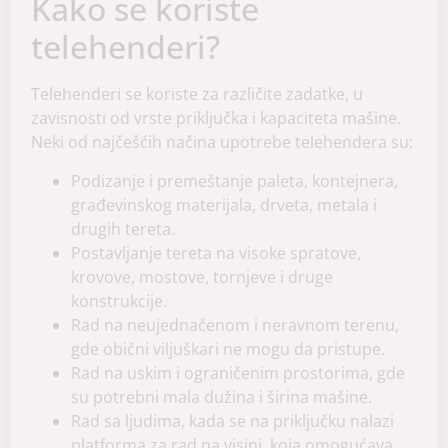
Kako se koriste
telehenderi?
Telehenderi se koriste za različite zadatke, u
zavisnosti od vrste priključka i kapaciteta mašine.
Neki od najčešćih načina upotrebe telehendera su:
Podizanje i premeštanje paleta, kontejnera,
građevinskog materijala, drveta, metala i
drugih tereta.
Postavljanje tereta na visoke spratove,
krovove, mostove, tornjeve i druge
konstrukcije.
Rad na neujednačenom i neravnom terenu,
gde obični viljuškari ne mogu da pristupe.
Rad na uskim i ograničenim prostorima, gde
su potrebni mala dužina i širina mašine.
Rad sa ljudima, kada se na priključku nalazi
platforma za rad na visini, koja omogućava