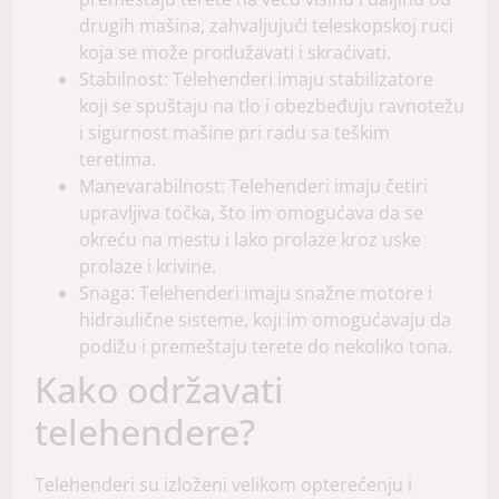
drugih mašina, zahvaljujući teleskopskoj ruci
koja se može produžavati i skraćivati.
Stabilnost: Telehenderi imaju stabilizatore
koji se spuštaju na tlo i obezbeđuju ravnotežu
i sigurnost mašine pri radu sa teškim
teretima.
Manevarabilnost: Telehenderi imaju četiri
upravljiva točka, što im omogućava da se
okreću na mestu i lako prolaze kroz uske
prolaze i krivine.
Snaga: Telehenderi imaju snažne motore i
hidraulične sisteme, koji im omogućavaju da
podižu i premeštaju terete do nekoliko tona.
Kako održavati
telehendere?
Telehenderi su izloženi velikom opterećenju i