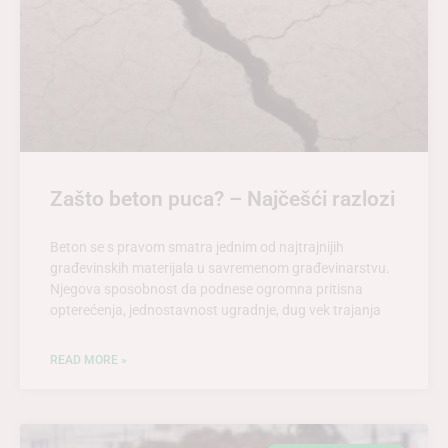
Zašto beton puca? – Najčešći razlozi
Beton se s pravom smatra jednim od najtrajnijih
građevinskih materijala u savremenom građevinarstvu.
Njegova sposobnost da podnese ogromna pritisna
opterećenja, jednostavnost ugradnje, dug vek trajanja
READ MORE »