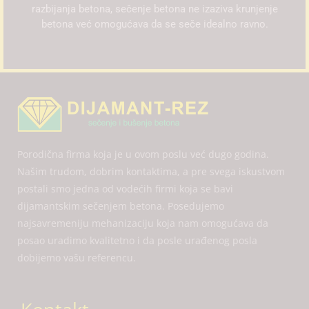
razbijanja betona, sečenje betona ne izaziva krunjenje
betona već omogućava da se seče idealno ravno.
Porodična firma koja je u ovom poslu već dugo godina.
Našim trudom, dobrim kontaktima, a pre svega iskustvom
postali smo jedna od vodećih firmi koja se bavi
dijamantskim sečenjem betona. Posedujemo
najsavremeniju mehanizaciju koja nam omogućava da
posao uradimo kvalitetno i da posle urađenog posla
dobijemo vašu referencu.