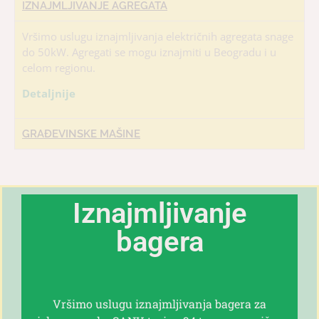
IZNAJMLJIVANJE AGREGATA
Vršimo uslugu iznajmljivanja električnih agregata snage
do 50kW. Agregati se mogu iznajmiti u Beogradu i u
celom regionu.
Detaljnije
GRAĐEVINSKE MAŠINE
Iznajmljivanje
bagera
Vršimo uslugu iznajmljivanja bagera za