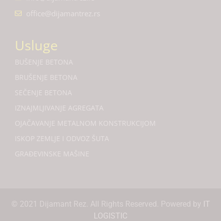
office@dijamantrez.rs
Usluge
BUŠENJE BETONA
BRUŠENJE BETONA
SEČENJE BETONA
IZNAJMLJIVANJE AGREGATA
OJAČAVANJE METALNOM KONSTRUKCIJOM
ISKOP ZEMLJE I ODVOZ ŠUTA
GRAĐEVINSKE MAŠINE
© 2021 Dijamant Rez. All Rights Reserved. Powered by
IT
LOGISTIC