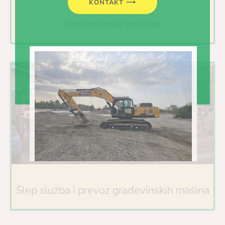
KONTAKT ⟶
Građevinske mašine
Šlep služba i prevoz građevinskih mašina