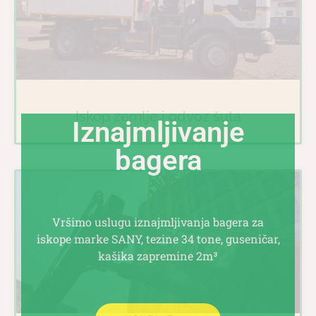
Iskop zemlje i odvoz šuta
Iznajmljivanje
bagera
Vršimo uslugu iznajmljivanja bagera za
iskope marke SANY, tezine 34 tone, guseničar,
kašika zapremine 2m³