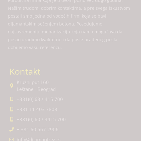
Porodična firma koja je u ovom poslu već dugo godina.
Našim trudom, dobrim kontaktima, a pre svega iskustvom
postali smo jedna od vodećih firmi koja se bavi
dijamantskim sečenjem betona. Posedujemo
najsavremeniju mehanizaciju koja nam omogućava da
posao uradimo kvalitetno i da posle urađenog posla
dobijemo vašu referencu.
Kontakt
Kružni put 160
Leštane - Beograd
+381(0) 63 / 415 700
+381 11 403 7808
+381(0) 60 / 4415 700
+ 381 60 567 2906
info@dijamantrez.rs