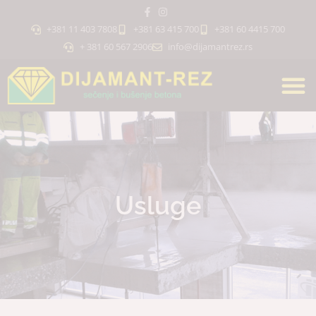
+381 11 403 7808
+381 63 415 700
+381 60 4415 700
+ 381 60 567 2906
info@dijamantrez.rs
Usluge