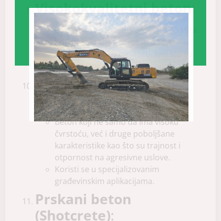
Visokokvalitetni beton
:
Beton sa čvrstoćom većom od 40 MPa.
Koristi se u konstrukcijama koje
zahtevaju visoku čvrstoću, kao što su
visoki neboderi.
Visokoperformansni
beton
:
Beton koji ne samo da ima visoku
čvrstoću, već i druge poboljšane
karakteristike kao što su trajnost i
otpornost na agresivne uslove.
Koristi se u specijalizovanim
građevinskim aplikacijama.
Prskani beton
(Shotcrete)
: