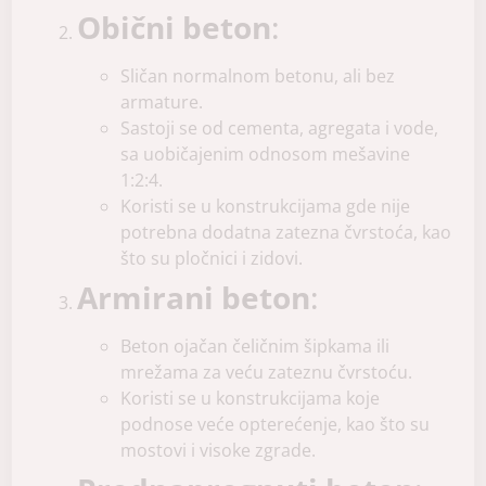
Obični beton
:
Sličan normalnom betonu, ali bez
armature.
Sastoji se od cementa, agregata i vode,
sa uobičajenim odnosom mešavine
1:2:4.
Koristi se u konstrukcijama gde nije
potrebna dodatna zatezna čvrstoća, kao
što su pločnici i zidovi.
Armirani beton
:
Beton ojačan čeličnim šipkama ili
mrežama za veću zateznu čvrstoću.
Koristi se u konstrukcijama koje
podnose veće opterećenje, kao što su
mostovi i visoke zgrade.