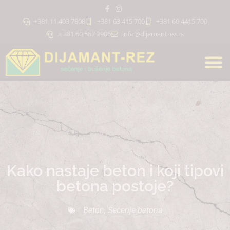
+381 11 403 7808
+381 63 415 700
+381 60 4415 700
+ 381 60 567 2906
info@dijamantrez.rs
Kako nastaje beton i koji tipovi
betona postoje?
Beton
,
Sečenje betona