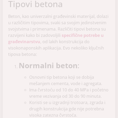
Tipovi betona
Beton, kao univerzalni građevinski materijal, dolazi
u različitim tipovima, svaki sa svojim jedinstvenim
svojstvima i primenama. Različiti tipovi betona su
razvijeni kako bi zadovoljili
specifične potrebe u
građevinarstvu
, od lakih konstrukcija do
visokonaponskih aplikacija. Evo nekoliko ključnih
tipova betona:
Normalni beton
:
Osnovni tip betona koji se dobija
mešanjem cementa, vode i agregata.
Ima čvrstoću od 10 do 40 MPa i početno
vreme vezivanja od 30 do 90 minuta.
Koristi se u izgradnji trotoara, zgrada i
drugih konstrukcija gde nije potrebna
visoka zatezna čvrstoća.