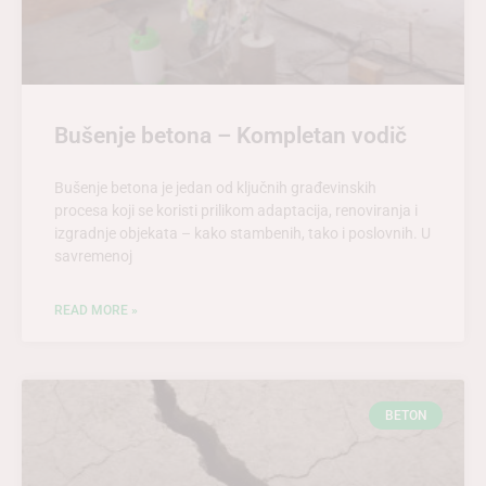
Bušenje betona – Kompletan vodič
Bušenje betona je jedan od ključnih građevinskih
procesa koji se koristi prilikom adaptacija, renoviranja i
izgradnje objekata – kako stambenih, tako i poslovnih. U
savremenoj
READ MORE »
BETON