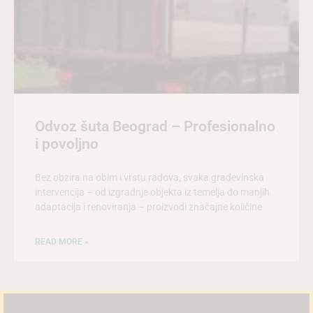
Odvoz šuta Beograd – Profesionalno
i povoljno
Bez obzira na obim i vrstu radova, svaka građevinska
intervencija – od izgradnje objekta iz temelja do manjih
adaptacija i renoviranja – proizvodi značajne količine
READ MORE »