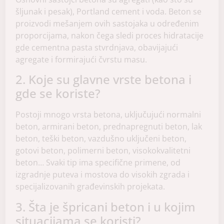
šljunak i pesak), Portland cement i voda. Beton se
proizvodi mešanjem ovih sastojaka u određenim
proporcijama, nakon čega sledi proces hidratacije
gde cementna pasta stvrdnjava, obavijajući
agregate i formirajući čvrstu masu.
2. Koje su glavne vrste betona i
gde se koriste?
Postoji mnogo vrsta betona, uključujući normalni
beton, armirani beton, prednapregnuti beton, lak
beton, teški beton, vazdušno uključeni beton,
gotovi beton, polimerni beton, visokokvalitetni
beton… Svaki tip ima specifične primene, od
izgradnje puteva i mostova do visokih zgrada i
specijalizovanih građevinskih projekata.
3. Šta je špricani beton i u kojim
situacijama se koristi?