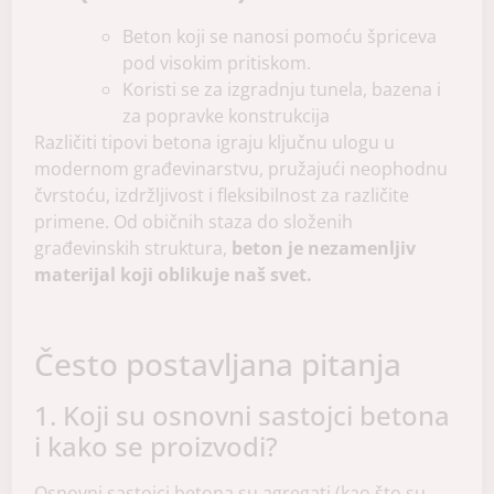
Beton koji se nanosi pomoću špriceva
pod visokim pritiskom.
Koristi se za izgradnju tunela, bazena i
za popravke konstrukcija
Različiti tipovi betona igraju ključnu ulogu u
modernom građevinarstvu, pružajući neophodnu
čvrstoću, izdržljivost i fleksibilnost za različite
primene. Od običnih staza do složenih
građevinskih struktura,
beton je nezamenljiv
materijal koji oblikuje naš svet.
Često postavljana pitanja
1. Koji su osnovni sastojci betona
i kako se proizvodi?
Osnovni sastojci betona su agregati (kao što su