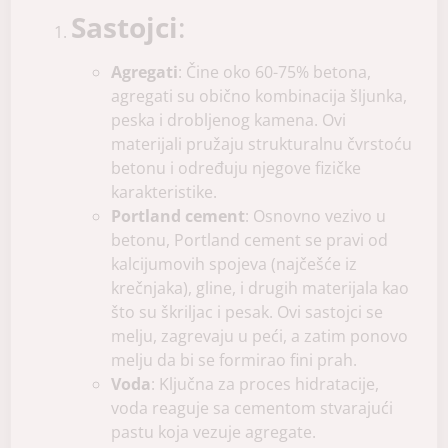
Sastojci
:
Agregati
: Čine oko 60-75% betona,
agregati su obično kombinacija šljunka,
peska i drobljenog kamena. Ovi
materijali pružaju strukturalnu čvrstoću
betonu i određuju njegove fizičke
karakteristike.
Portland cement
: Osnovno vezivo u
betonu, Portland cement se pravi od
kalcijumovih spojeva (najčešće iz
krečnjaka), gline, i drugih materijala kao
što su škriljac i pesak. Ovi sastojci se
melju, zagrevaju u peći, a zatim ponovo
melju da bi se formirao fini prah.
Voda
: Ključna za proces hidratacije,
voda reaguje sa cementom stvarajući
pastu koja vezuje agregate.