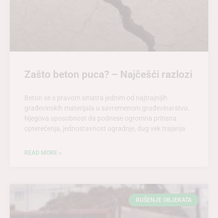
Zašto beton puca? – Najčešći razlozi
Beton se s pravom smatra jednim od najtrajnijih
građevinskih materijala u savremenom građevinarstvu.
Njegova sposobnost da podnese ogromna pritisna
opterećenja, jednostavnost ugradnje, dug vek trajanja
READ MORE »
RUŠENJE OBJEKATA