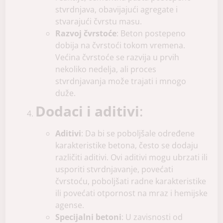
stvrdnjava, obavijajući agregate i
stvarajući čvrstu masu.
Razvoj čvrstoće
: Beton postepeno
dobija na čvrstoći tokom vremena.
Većina čvrstoće se razvija u prvih
nekoliko nedelja, ali proces
stvrdnjavanja može trajati i mnogo
duže.
Dodaci i aditivi
:
Aditivi
: Da bi se poboljšale određene
karakteristike betona, često se dodaju
različiti aditivi. Ovi aditivi mogu ubrzati ili
usporiti stvrdnjavanje, povećati
čvrstoću, poboljšati radne karakteristike
ili povećati otpornost na mraz i hemijske
agense.
Specijalni betoni
: U zavisnosti od