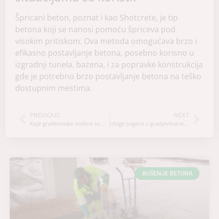
Špricani beton, poznat i kao Shotcrete, je tip
betona koji se nanosi pomoću špriceva pod
visokim pritiskom. Ova metoda omogućava brzo i
efikasno postavljanje betona, posebno korisno u
izgradnji tunela, bazena, i za popravke konstrukcija
gde je potrebno brzo postavljanje betona na teško
dostupnim mestima.
PREVIOUS
NEXT
Koje građevinske mašine su potrebne za rušenje objekata?
Uloge bagera u gradjevinarstvu
BUŠENJE BETONA