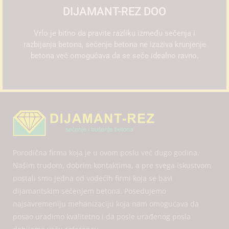
DIJAMANT-REZ DOO
Vrlo je bitno da pravite razliku između sečenja i
razbijanja betona, sečenje betona ne izaziva krunjenje
betona već omogućava da se seče idealno ravno.
Porodična firma koja je u ovom poslu već dugo godina.
Našim trudom, dobrim kontaktima, a pre svega iskustvom
postali smo jedna od vodećih firmi koja se bavi
dijamantskim sečenjem betona. Posedujemo
najsavremeniju mehanizaciju koja nam omogućava da
posao uradimo kvalitetno i da posle urađenog posla