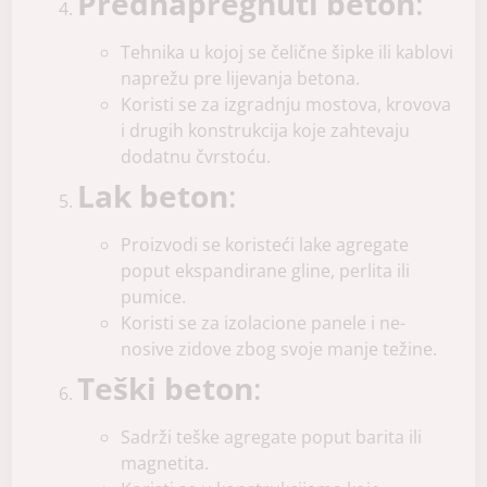
Prednapregnuti beton
:
Tehnika u kojoj se čelične šipke ili kablovi
naprežu pre lijevanja betona.
Koristi se za izgradnju mostova, krovova
i drugih konstrukcija koje zahtevaju
dodatnu čvrstoću.
Lak beton
:
Proizvodi se koristeći lake agregate
poput ekspandirane gline, perlita ili
pumice.
Koristi se za izolacione panele i ne-
nosive zidove zbog svoje manje težine.
Teški beton
:
Sadrži teške agregate poput barita ili
magnetita.