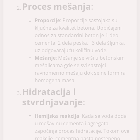
Proces mešanja
:
Proporcije
: Proporcije sastojaka su
ključne za kvalitet betona. Uobičajeni
odnos za standardni beton je 1 deo
cementa, 2 dela peska, i 3 dela šljunka,
uz odgovarajuću količinu vode.
Mešanje
: Mešanje se vrši u betonskim
mešalicama gde se svi sastojci
ravnomerno mešaju dok se ne formira
homogena masa.
Hidratacija i
stvrdnjavanje
:
Hemijska reakcija
: Kada se voda doda
u mešavinu cementa i agregata,
započinje proces hidratacije. Tokom ove
reakcije, cementna pasta postepeno