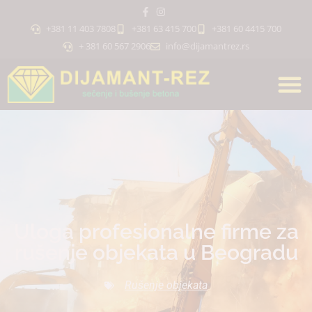
+381 11 403 7808
+381 63 415 700
+381 60 4415 700
+ 381 60 567 2906
info@dijamantrez.rs
Uloga profesionalne firme za
rušenje objekata u Beogradu
Rušenje objekata