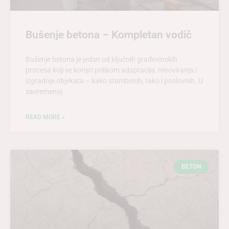
Bušenje betona – Kompletan vodič
Bušenje betona je jedan od ključnih građevinskih
procesa koji se koristi prilikom adaptacija, renoviranja i
izgradnje objekata – kako stambenih, tako i poslovnih. U
savremenoj
READ MORE »
BETON