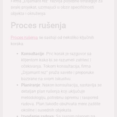
Firma „Dijamant rez“ razvija posebne strategije za
svaki projekat, uzimajući u obzir specifičnosti
objekta i okruženja.
Proces rušenja
Proces rušenja
se sastoji od nekoliko ključnih
koraka:
Konsultacije
: Prvi korak je razgovor sa
klijentom kako bi se razumeli zahtevi i
očekivanja. Tokom konsultacija, firma
„Dijamant rez“ pruža savete i preporuke
bazirane na svom iskustvu.
Planiranje
: Nakon konsultacija, sastavlja se
detaljan plan rušenja koji uključuje
metodologiju, potrebnu opremu i raspored
radova. Plan takođe obuhvata mere zaštite
okoline i susednih objekata.
Izvođenje radova
: Sa jasnim planom na