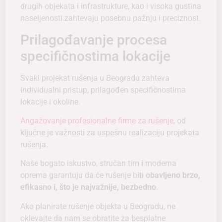
drugih objekata i infrastrukture, kao i visoka gustina
naseljenosti zahtevaju posebnu pažnju i preciznost.
Prilagođavanje procesa
specifičnostima lokacije
Svaki projekat rušenja u Beogradu zahteva
individualni pristup, prilagođen specifičnostima
lokacije i okoline.
Angažovanje profesionalne firme za rušenje
, od
ključne je važnosti za uspešnu realizaciju projekata
rušenja.
Naše bogato iskustvo, stručan tim i moderna
oprema garantuju da će rušenje biti
obavljeno brzo,
efikasno i, što je najvažnije, bezbedno
.
Ako planirate rušenje objekta u Beogradu, ne
oklevajte da nam se obratite za besplatne