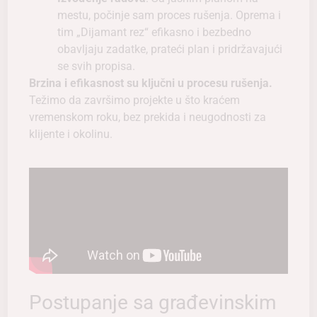
mestu, počinje sam proces rušenja. Oprema i
tim „Dijamant rez“ efikasno i bezbedno
obavljaju zadatke, prateći plan i pridržavajući
se svih propisa.
Brzina i efikasnost su ključni u procesu rušenja.
Težimo da završimo projekte u što kraćem
vremenskom roku, bez prekida i neugodnosti za
klijente i okolinu.
Postupanje sa građevinskim