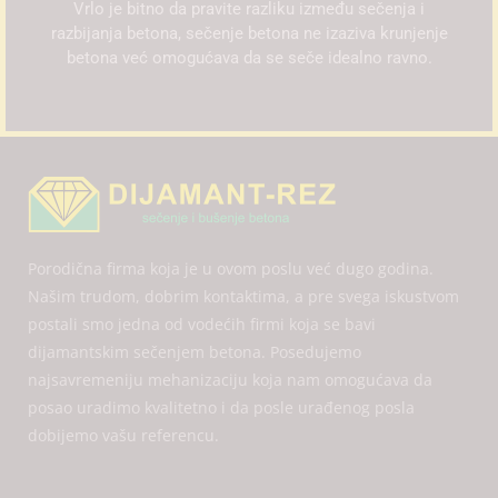
Vrlo je bitno da pravite razliku između sečenja i
razbijanja betona, sečenje betona ne izaziva krunjenje
betona već omogućava da se seče idealno ravno.
Porodična firma koja je u ovom poslu već dugo godina.
Našim trudom, dobrim kontaktima, a pre svega iskustvom
postali smo jedna od vodećih firmi koja se bavi
dijamantskim sečenjem betona. Posedujemo
najsavremeniju mehanizaciju koja nam omogućava da
posao uradimo kvalitetno i da posle urađenog posla
dobijemo vašu referencu.