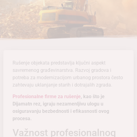
Rušenje objekata predstavlja ključni aspekt
savremenog građevinarstva. Razvoj gradova i
potreba za modernizacijom urbanog prostora često
zahtevaju uklanjanje starih i dotrajalih zgrada.
Profesionalne firme za rušenje
, kao što je
Dijamatn rez, igraju nezamenljivu ulogu u
osiguravanju bezbednosti i efikasnosti ovog
procesa.
Važnost profesionalnog