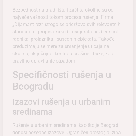
Bezbednost na gradilištu i zaštita okoline su od
najveće važnosti tokom procesa rušenja. Firma
„Dijamant rez“ strogo se pridržava svih relevantnih
standarda i propisa kako bi osigurala bezbednost
radnika, prolaznika i susednih objekata. Takođe,
preduzimaju se mere za smanjenje uticaja na
okolinu, uključujući kontrolu prašine i buke, kao i
pravilno upravljanje otpadom.
Specifičnosti rušenja u
Beogradu
Izazovi rušenja u urbanim
sredinama
Rušenje u urbanim sredinama, kao što je Beograd,
donosi posebne izazove. Ograničen prostor, blizina