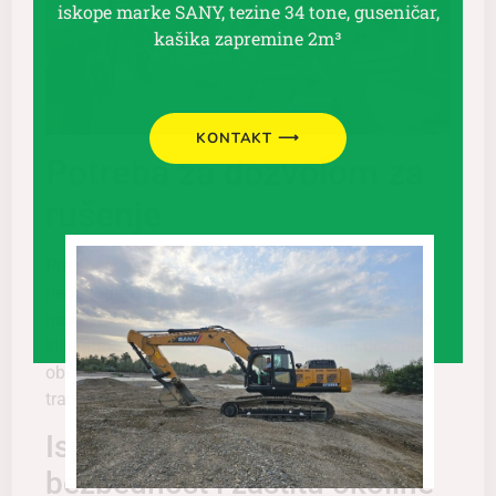
iskope marke SANY, tezine 34 tone, guseničar,
kašika zapremine 2m³
KONTAKT ⟶
Potreba za dozvolom za
rušenje
Pre početka bilo kakvih radova na rušenju,
neophodno je pribaviti odgovarajuće dozvole od
nadležnih gradskih i državnih organa. Pomažemo
klijentima u procesu dobijanja potrebnih dozvola,
obezbeđujući da se svi koraci preduzmu legalno i
transparentno.
Ispunjavanje standarda za
bezbednost i zaštitu okoline