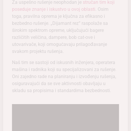
Za uspešno rušenje neophodan je
stručan tim koji
poseduje znanje i iskustvo u ovoj oblasti
. Osim
toga, pravilna oprema je ključna za efikasno i
bezbedno rušenje. „Dijamant rez“ raspolaže sa
širokim spektrom opreme, uključujući bagere
različitih veličina, dampere, bob cat-ove i
utovarivače, koji omogućavaju prilagođavanje
svakom projektu rušenja.
Naš tim se sastoji od iskusnih inženjera, operatera
mašina i radnika koji su specijalizovani za rušenje.
Oni zajedno rade na planiranju i izvođenju rušenja,
osiguravajući da se sve aktivnosti obavljaju u
skladu sa propisima i standardima bezbednosti.