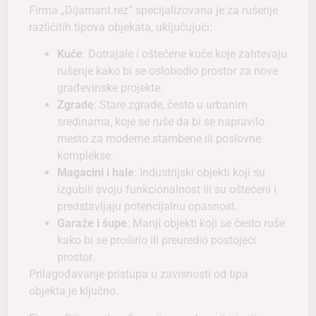
Firma „Dijamant rez“ specijalizovana je za rušenje
različitih tipova objekata, uključujući:
Kuće
: Dotrajale i oštećene kuće koje zahtevaju
rušenje kako bi se oslobodio prostor za nove
građevinske projekte.
Zgrade
: Stare zgrade, često u urbanim
sredinama, koje se ruše da bi se napravilo
mesto za moderne stambene ili poslovne
komplekse.
Magacini i hale
: Industrijski objekti koji su
izgubili svoju funkcionalnost ili su oštećeni i
predstavljaju potencijalnu opasnost.
Garaže i šupe
: Manji objekti koji se često ruše
kako bi se proširio ili preuredio postojeći
prostor.
Prilagođavanje pristupa u zavisnosti od tipa
objekta je ključno.