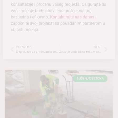
konsultacije i procenu vašeg projekta. Osigurajte da
vaše rušenje bude obavljeno profesionalno,
bezbedno i efikasno.
Kontaktirajte nas danas
i
započnite svoj projekat sa pouzdanim partnerom u
oblasti rušenja.
PREVIOUS
NEXT
Šlep služba za građevinske mašine
Zašto je voda bitna tokom sečenja betona?
BUŠENJE BETONA