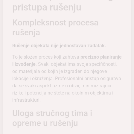
pristupa rušenju
Kompleksnost procesa
rušenja
Rušenje objekata nije jednostavan zadatak.
To je složen proces koji zahteva
precizno planiranje
i izvođenje
. Svaki objekat ima svoje specifičnosti,
od materijala od kojih je izgrađen do njegove
lokacije i okruženja. Profesionalni pristup osigurava
da se svaki aspekt uzme u obzir, minimizirajući
rizike i potencijalne štete na okolnim objektima i
infrastrukturi.
Uloga stručnog tima i
opreme u rušenju