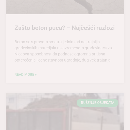
Zašto beton puca? – Najčešći razlozi
Beton se s pravom smatra jednim od najtrajnijih
građevinskih materijala u savremenom građevinarstvu.
Njegova sposobnost da podnese ogromna pritisna
opterećenja, jednostavnost ugradnje, dug vek trajanja
READ MORE »
RUŠENJE OBJEKATA