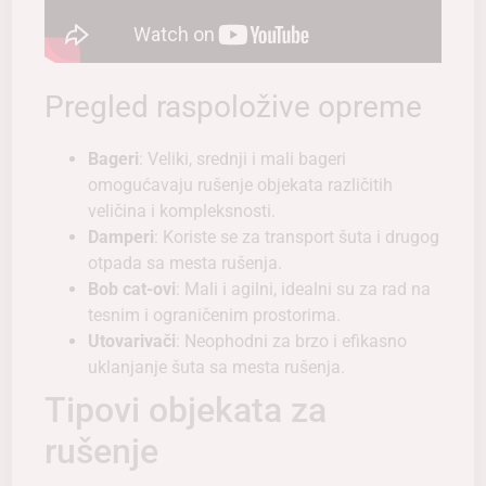
Pregled raspoložive opreme
Bageri
: Veliki, srednji i mali bageri
omogućavaju rušenje objekata različitih
veličina i kompleksnosti.
Damperi
: Koriste se za transport šuta i drugog
otpada sa mesta rušenja.
Bob cat-ovi
: Mali i agilni, idealni su za rad na
tesnim i ograničenim prostorima.
Utovarivači
: Neophodni za brzo i efikasno
uklanjanje šuta sa mesta rušenja.
Tipovi objekata za
rušenje