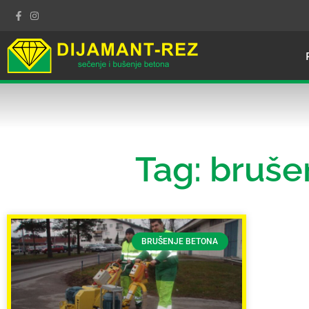
Tag: bruše
BRUŠENJE BETONA