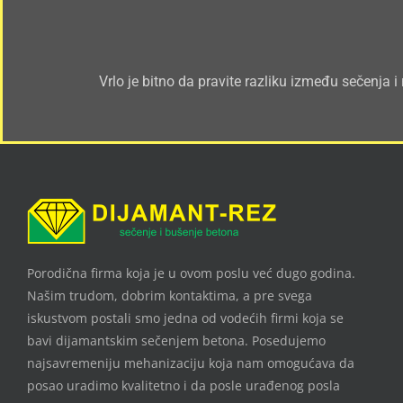
Vrlo je bitno da pravite razliku između sečenja
Porodična firma koja je u ovom poslu već dugo godina.
Našim trudom, dobrim kontaktima, a pre svega
iskustvom postali smo jedna od vodećih firmi koja se
bavi dijamantskim sečenjem betona. Posedujemo
najsavremeniju mehanizaciju koja nam omogućava da
posao uradimo kvalitetno i da posle urađenog posla