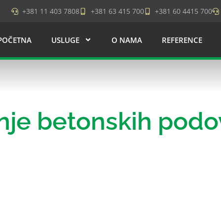
+381 11 403 7808
+381 63 415 700
+381 60 4415 700
POČETNA
USLUGE
O NAMA
REFERENCE
nje betonskih podo