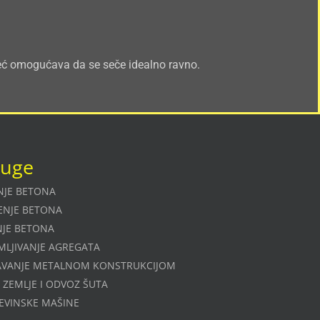
 već omogućava da se seče idealno ravno.
luge
NJE BETONA
ENJE BETONA
NJE BETONA
MLJIVANJE AGREGATA
AVANJE METALNOM KONSTRUKCIJOM
 ZEMLJE I ODVOZ ŠUTA
EVINSKE MAŠINE