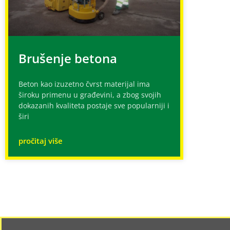
Brušenje betona
Beton kao izuzetno čvrst materijal ima
široku primenu u građevini, a zbog svojih
dokazanih kvaliteta postaje sve popularniji i
širi
pročitaj više