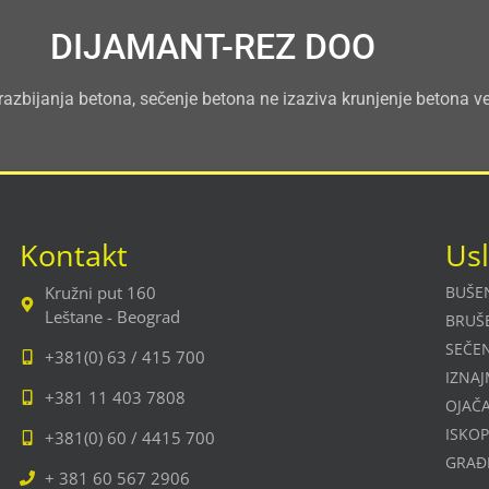
DIJAMANT-REZ DOO
 i razbijanja betona, sečenje betona ne izaziva krunjenje betona
Kontakt
Us
Kružni put 160
BUŠE
Leštane - Beograd
BRUŠ
SEČE
+381(0) 63 / 415 700
IZNAJ
+381 11 403 7808
OJAČ
ISKOP
+381(0) 60 / 4415 700
GRAĐ
+ 381 60 567 2906