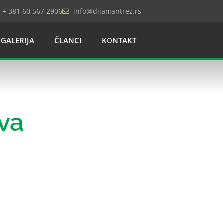
+ 381 60 567 2906
info@dijamantrez.rs
GALERIJA
ČLANCI
KONTAKT
va